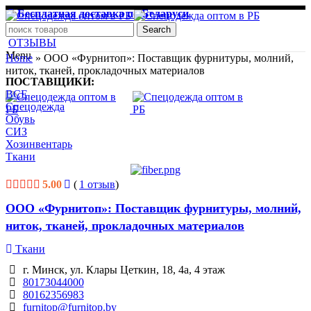
Бесплатная доставка по Беларуси
pchela1.mptf@yandex.by
Search
ОТЗЫВЫ
Menu
Home
»
ООО «Фурнитоп»: Поставщик фурнитуры, молний,
ниток, тканей, прокладочных материалов
ПОСТАВЩИКИ:
ВСЕ
Спецодежда
Обувь
СИЗ
Хозинвентарь
Ткани
5.00
(
1
отзыв
)
ООО «Фурнитоп»: Поставщик фурнитуры, молний,
ниток, тканей, прокладочных материалов
Ткани
г. Минск, ул. Клары Цеткин, 18, 4а, 4 этаж
80173044000
80162356983
furnitop@furnitop.by