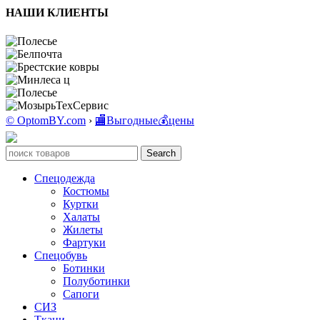
НАШИ КЛИЕНТЫ
© OptomBY.com
›
🏬Выгодные💰цены
Search
Спецодежда
Костюмы
Куртки
Халаты
Жилеты
Фартуки
Спецобувь
Ботинки
Полуботинки
Сапоги
СИЗ
Ткани