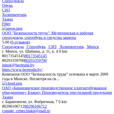
Спецодежда
Обувь
СИЗ
Хозинвентарь
Ткани
Filter
ООО "Безопасность труда": Медицинская и рабочая
спецодежда, спецобувь и средства защиты
5.00
(
6 отзывов
)
Спецодежда
Спецобувь
СИЗ
Хозинвентарь
Минск
г. Минск, ул. Шабаны, д. 11, к. 4
0 km
80173545145
80173545145
80293359700
80293359700
minsk@beztruda.by
https://www.beztruda.by/
Компания ООО “Безопасность труда” основана в марте 2009
года в Минске. Несмотря на св...
ОАО «Барановичское производственное хлопчатобумажное
объединение» Блакит: Производитель текстильной продукции
Ткани
г. Барановичи, ул. Фабричная, 7
0 km
80296106712
80296106712
contakt_center.blakit@mail.ru