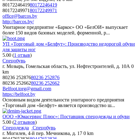
80172246419
80172246419
80172249971
80172249971
office@barcos.by
http://barcos.by/
Унитарное предприятие «Баркос» ОО «БелОИ» выпускает
более 150 видов базовых моделей, форменной, р...
УП «Торговый дом «Белфут»: Производство недорогой обуви
для защиты ног
5.00
(
1 отзыв
)
Спецобувь
г. Мозырь, Гомельская область, ул. Нефтестроителей, д. 10А
0
km
80236 252876
80236 252876
80236 252662
80236 252662
Belfoot.torg@gmail.com
https://belfoot.by
Основным видом деятельности унитарного предприятия
«Торговый дом «Белфут» является производство ш...
ООО «Юмасервис Плюс»: Поставщик спецодежды и обуви
5.00
(
2 отзывов
)
Спецодежда
Спецобувь
г. Могилев, 4-й пер. Мечникова, д. 17
0 km
80447652826
80447652826