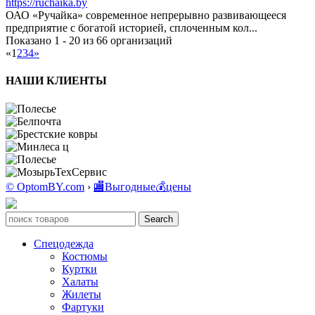
https://ruchaika.by
ОАО «Ручайка» современное непрерывно развивающееся
предприятие с богатой историей, сплоченным кол...
Показано 1 - 20 из 66 организаций
«
1
2
3
4
»
НАШИ КЛИЕНТЫ
© OptomBY.com
›
🏬Выгодные💰цены
Search
Спецодежда
Костюмы
Куртки
Халаты
Жилеты
Фартуки