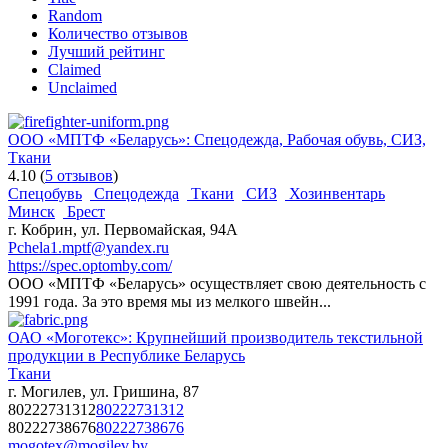
Random
Количество отзывов
Лучший рейтинг
Claimed
Unclaimed
ООО «МПТФ «Беларусь»: Спецодежда, Рабочая обувь, СИЗ,
Ткани
4.10
(
5 отзывов
)
Спецобувь
Спецодежда
Ткани
СИЗ
Хозинвентарь
Минск
Брест
г. Кобрин, ул. Первомайская, 94А
Pchela1.mptf@yandex.ru
https://spec.optomby.com/
ООО «МПТФ «Беларусь» осуществляет свою деятельность с
1991 года. За это время мы из мелкого швейн...
ОАО «Моготекс»: Крупнейший производитель текстильной
продукции в Республике Беларусь
Ткани
г. Могилев, ул. Гришина, 87
80222731312
80222731312
80222738676
80222738676
mogotex@mogilev.by