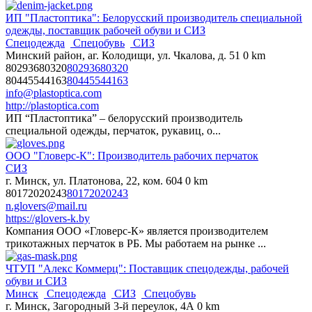
ИП "Пластоптика": Белорусский производитель специальной
одежды, поставщик рабочей обуви и СИЗ
Спецодежда
Спецобувь
СИЗ
Минский район, аг. Колодищи, ул. Чкалова, д. 51
0 km
80293680320
80293680320
80445544163
80445544163
info@plastoptica.com
http://plastoptica.com
ИП “Пластоптика” – белорусский производитель
специальной одежды, перчаток, рукавиц, о...
ООО "Гловерс-К": Производитель рабочих перчаток
СИЗ
г. Минск, ул. Платонова, 22, ком. 604
0 km
80172020243
80172020243
n.glovers@mail.ru
https://glovers-k.by
Компания ООО «Гловерс-К» является производителем
трикотажных перчаток в РБ. Мы работаем на рынке ...
ЧТУП "Алекс Коммерц": Поставщик спецодежды, рабочей
обуви и СИЗ
Минск
Спецодежда
СИЗ
Спецобувь
г. Минск, Загородный 3-й переулок, 4А
0 km