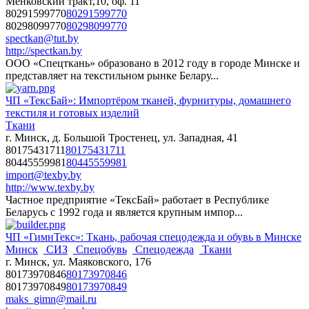
Менковский тракт,10, оф. 11
80291599770
80291599770
80298099770
80298099770
spectkan@tut.by
http://spectkan.by
ООО «Спецткань» образовано в 2012 году в городе Минске и
представляет на текстильном рынке Белару...
ЧП «ТексБай»: Импортёром тканей, фурнитуры, домашнего
текстиля и готовых изделий
Ткани
г. Минск, д. Большой Тростенец, ул. Западная, 41
80175431711
80175431711
80445559981
80445559981
import@texby.by
http://www.texby.by
Частное предприятие «ТексБай» работает в Республике
Беларусь с 1992 года и является крупным импор...
ЧП «ГимнТекс»: Ткань, рабочая спецодежда и обувь в Минске
Минск
СИЗ
Спецобувь
Спецодежда
Ткани
г. Минск, ул. Маяковского, 176
80173970846
80173970846
80173970849
80173970849
maks_gimn@mail.ru