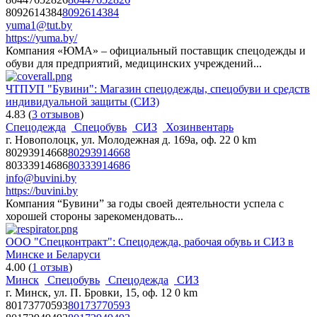
8092614384
8092614384
yuma1@tut.by
https://yuma.by/
Компания «ЮМА» – официальный поставщик спецодежды и
обуви для предприятий, медицинских учреждений...
ЧТПУП "Бувини": Магазин спецодежды, спецобуви и средств
индивидуальной защиты (СИЗ)
4.83
(
3 отзывов
)
Спецодежда
Спецобувь
СИЗ
Хозинвентарь
г. Новополоцк, ул. Молодежная д. 169а, оф. 22
0 km
80293914668
80293914668
80333914686
80333914686
info@buvini.by
https://buvini.by
Компания “Бувини” за годы своей деятельности успела с
хорошей стороны зарекомендовать...
ООО "Спецконтракт": Спецодежда, рабочая обувь и СИЗ в
Минске и Беларуси
4.00
(
1 отзыв
)
Минск
Спецобувь
Спецодежда
СИЗ
г. Минск, ул. П. Бровки, 15, оф. 12
0 km
80173770593
80173770593