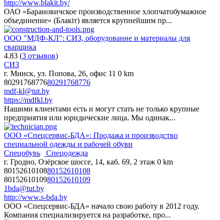
http://www.blakit.by/
ОАО «Барановичское производственное хлопчатобумажное
объединение» (Блакiт) является крупнейшим пр...
ООО "МДФ-КЛ": СИЗ, оборудование и материалы для
сварщика
4.83
(
3 отзывов
)
СИЗ
г. Минск, ул. Попова, 26, офис 11
0 km
80291768776
80291768776
mdf-kl@tut.by
https://mdfkl.by
Нашими клиентами есть и могут стать не только крупные
предприятия или юридические лица. Мы одинак...
ООО «Спецсервис-БДА»: Продажа и производство
специальной одежды и рабочей обуви
Спецобувь
Спецодежда
г. Гродно, Озёрское шоссе, 14, каб. 69, 2 этаж
0 km
80152610108
80152610108
80152610109
80152610109
1bda@tut.by
http://www.s-bda.by
ООО «Спецсервис-БДА» начало свою работу в 2012 году.
Компания специализируется на разработке, про...