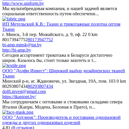
http://www.uniform.by
Мы мультибрендовая компания, и нашей задачей является
социальная ответственность путем обеспечени...
ИП Метельский К.В.: Ткани и трикотажные полотна оптом
Ткани
г. Минск, 3-й пер. Можайского, д. 9, оф. 22
0 km
80173947752
80173947752
bi-amp.minsk@tut.by
http://bi-amp.by
Сегодня ассортимент трикотажа в Беларуси достаточно
широк. Казалось бы, стоит только захотеть и т...
ООО "Долфи Инвест": Широкий выбор дизайнерских тканей
Ткани
Минский р-н, аг. Ждановичи, ул. Звездная, 19А, пом. 103
0 km
80293807434
80293807434
dolfi.invest@gmail.com
https://tkaniopt.by/
Мы сотрудничаем с оптовыми и стоковыми складами севера
Италии (Капри, Модена, Болонья и Прато), п...
ООО "Артлинк": Производитель и поставщик одноразовой
одежды и других одноразовых изделий
4.81
(
8 отзывов
)