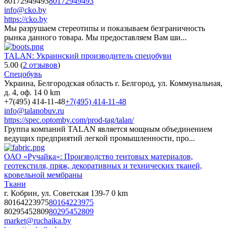
80172949493
80172949493
info@cko.by
https://cko.by
Мы разрушаем стереотипы и показываем безграничность
рынка данного товара. Мы предоставляем Вам ши...
TALAN: Украинский производитель спецобуви
5.00
(
2 отзывов
)
Спецобувь
Украина, Белгородская область г. Белгород, ул. Коммунальная,
д. 4, оф. 14
0 km
+7(495) 414-11-48
+7(495) 414-11-48
info@talanobuv.ru
https://spec.optomby.com/prod-tag/talan/
Группа компаний TALAN является мощным объединением
ведущих предприятий легкой промышленности, про...
ОАО «Ручайка»: Производство тентовых материалов,
геотекстиля, пряж, декоративных и технических тканей,
кровельной мембраны
Ткани
г. Кобрин, ул. Советская 139-7
0 km
80164223975
80164223975
80295452809
80295452809
market@ruchaika.by