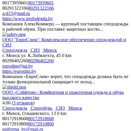
80173959601
80173959601
80291322166
80291322166
a-d15@mail.ru
https://www.profodegda.by
Компания АлексКоммерц — крупный поставщик спецодежды
и рабочей обуви. При поставке защитных костю...
ООО "ЕвроСлим": Комплексное обеспечение спецодеждой и
СИЗ
Спецодежда
СИЗ
Минск
г. Минск ул. К.Либкнехта, 45
0 km
80296402260
80296402260
euroslim@tut.by
https://euroslim.by
Компания «ЕвроСлим» верит, что спецодежда должна быть не
только функциональной (защищает от холод...
ООО «Сэйфтим»: Комфортная и практичная одежда и обувь
высокого качества
4.00
(
3 отзывов
)
Спецодежда
Спецобувь
СИЗ
Минск
г. Минск, Ольшевского, 13
0 km
80172918668
80172918668
80172910800
80172910800
uniforma_by@mail.ru