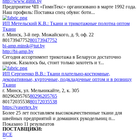
http://www.gimn.by
Предприятие ЧП «ГимнТекс» организовано в марте 1992 года.
Наш профиль: Поставка спец обуви: боти...
ИП Метельский К.В.: Ткани и трикотажные полотна оптом
Ткани
г. Минск, 3-й пер. Можайского, д. 9, оф. 22
80173947752
80173947752
bi-amp.minsk@tut.by
http://bi-amp.by
Сегодня ассортимент трикотажа в Беларуси достаточно
широк. Казалось бы, стоит только захотеть и т...
ИП Сергиенко В.В.: Ткани плательно-костюмные,
декоративные, курточные, подкладочные оптом и в розницу
Ткани
г. Минск, ул. Мельникайте, 2, к. 305
80296205765
80296205765
80172035538
80172035538
https://vasertex.by
Более 25 лет поставляем высококачественные ткани для
швейных предприятий и домашних рукодельниц п...
Показано 11 результатов
ПОСТАВЩИКИ:
ВСЕ