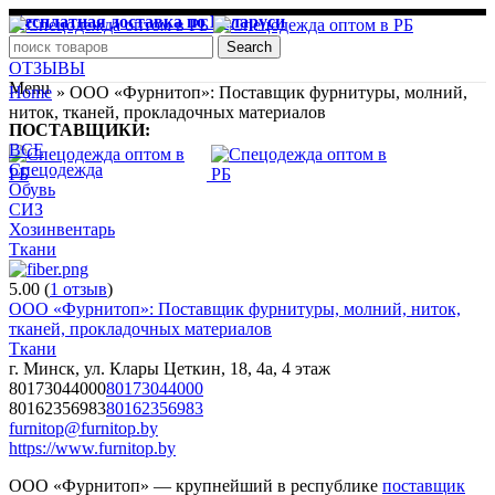
Бесплатная доставка по Беларуси
pchela1.mptf@yandex.by
Search
ОТЗЫВЫ
Menu
Home
»
ООО «Фурнитоп»: Поставщик фурнитуры, молний,
ниток, тканей, прокладочных материалов
ПОСТАВЩИКИ:
ВСЕ
Спецодежда
Обувь
СИЗ
Хозинвентарь
Ткани
5.00
(
1
отзыв
)
ООО «Фурнитоп»: Поставщик фурнитуры, молний, ниток,
тканей, прокладочных материалов
Ткани
г. Минск, ул. Клары Цеткин, 18, 4а, 4 этаж
80173044000
80173044000
80162356983
80162356983
furnitop@furnitop.by
https://www.furnitop.by
ООО «Фурнитоп» — крупнейший в республике
поставщик