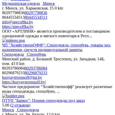
Медицинская одежда
Минск
г. Минск, ул. Харьковская, 15
0 km
80297798836
80297798836
80445534513
80445534513
info@specoffka.by
https://specoffka.by
ООО «АРТЛИНК» является производителем и поставщиком
одноразовой одежды и мягкого инвентаря в Респ...
ЧП "ХозяйственнОФФ": Спецодежда, спецобувь, товары хоз-
назначения, средств индивидуальной защиты
Спецодежда
Спецобувь
Минский район, д. Большой Тростенец, ул. Западная, 14Б,
пом. 43
0 km
80293786084
80293786084
80296879233
80296879233
hozyaystvennoff@tut.by
https://hozyaystvennoff.by/
Частное предприятие “Хозяйственнофф” реализует различные
виды спецодежды, спецобуви, ...
ПТУП "Баркос": Пошив спецодежды под заказ
5.00
(
2 отзывов
)
Минск
Спецодежда
г. Минск, ул. Зм. Бядули, 12
0 km