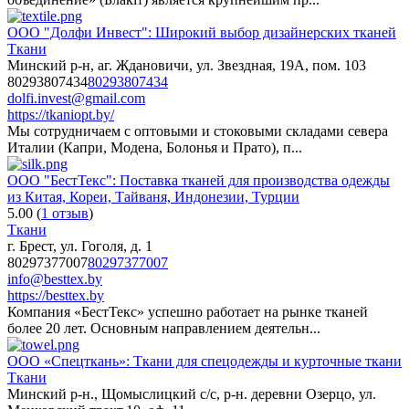
ООО "Долфи Инвест": Широкий выбор дизайнерских тканей
Ткани
Минский р-н, аг. Ждановичи, ул. Звездная, 19А, пом. 103
80293807434
80293807434
dolfi.invest@gmail.com
https://tkaniopt.by/
Мы сотрудничаем с оптовыми и стоковыми складами севера
Италии (Капри, Модена, Болонья и Прато), п...
ООО "БестТекс": Поставка тканей для производства одежды
из Китая, Кореи, Тайваня, Индонезии, Турции
5.00
(
1 отзыв
)
Ткани
г. Брест, ул. Гоголя, д. 1
80297377007
80297377007
info@besttex.by
https://besttex.by
Компания «БестТекс» успешно работает на рынке тканей
более 20 лет. Основным направлением деятельн...
ООО «Спецткань»: Ткани для спецодежды и курточные ткани
Ткани
Минский р-н., Щомыслицкий с/с, р-н. деревни Озерцо, ул.