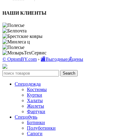
НАШИ КЛИЕНТЫ
© OptomBY.com
›
🏬Выгодные💰цены
Search
Спецодежда
Костюмы
Куртки
Халаты
Жилеты
Фартуки
Спецобувь
Ботинки
Полуботинки
Сапоги