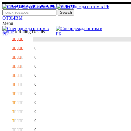
Бесплатная доставка по Беларуси
pchela1.mptf@yandex.by
Search
ОТЗЫВЫ
Menu
Home
»
Rating Details
0
0
0
0
0
0
0
0
0
0